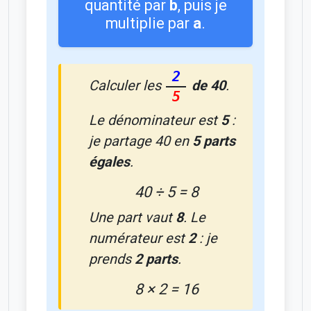
quantité par
b
, puis je
multiplie par
a
.
2
Calculer les
de 40
.
5
Le dénominateur est
5
:
je partage 40 en
5 parts
égales
.
40 ÷ 5 = 8
Une part vaut
8
. Le
numérateur est
2
: je
prends
2 parts
.
8 × 2 = 16