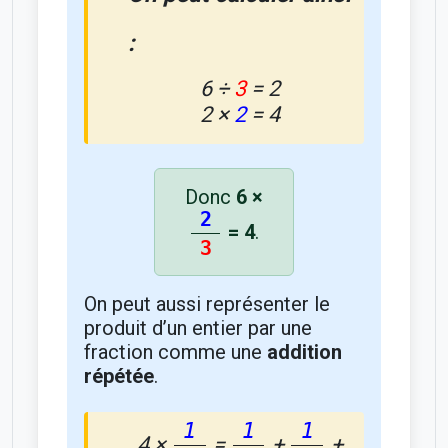
:
6 ÷
3
= 2
2 ×
2
= 4
Donc
6 ×
2
= 4
.
3
On peut aussi représenter le
produit d’un entier par une
fraction comme une
addition
répétée
.
1
1
1
4 ×
=
+
+