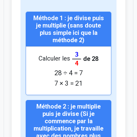
Méthode 1 : je divise puis
je multiplie (sans doute
plus simple ici que la
méthode 2)
3
Calculer les
de 28
4
28 ÷ 4 = 7
7 × 3 = 21
Méthode 2 : je multiplie
puis je divise (Si je
commence par la
multiplication, je travaille
avec des nombres plus