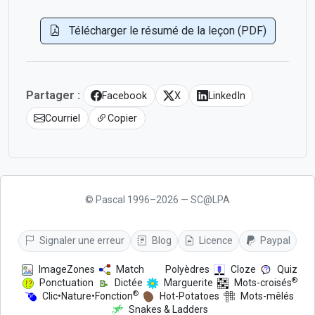
Télécharger le résumé de la leçon (PDF)
Partager :
Facebook
X
LinkedIn
Courriel
Copier
© Pascal 1996–2026 — SC@LPA
Signaler une erreur
Blog
Licence
Paypal
ImageZones
Match
Polyèdres
Cloze
Quiz
®
Ponctuation
Dictée
Marguerite
Mots-croisés
®
Clic•Nature•Fonction
Hot-Potatoes
Mots-mêlés
Snakes & Ladders