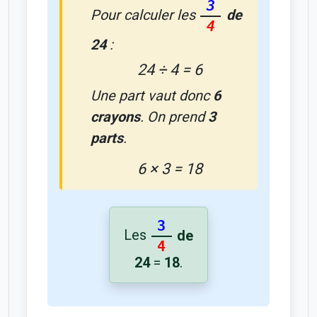
3
Pour calculer les
de
4
24
:
24 ÷ 4 = 6
Une part vaut donc
6
crayons
. On prend
3
parts
.
6 × 3 = 18
3
Les
de
4
24
=
18
.