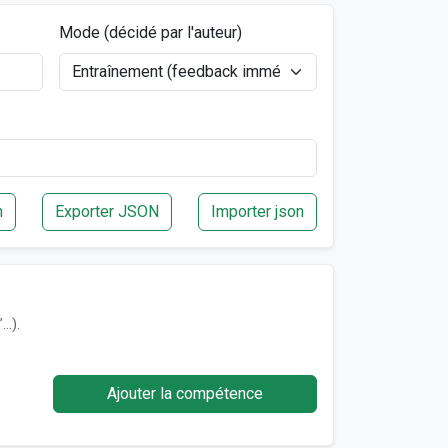
Mode (décidé par l'auteur)
n
Exporter JSON
Importer json
…).
Ajouter la compétence