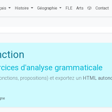
çais
Histoire
Géographie
FLE
Arts
🎲
Contact
nction
ercices d'analyse grammaticale
onctions, propositions) et exportez un
HTML auton
igne