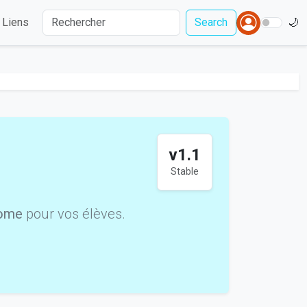
Liens
Search
🌙
v1.1
Stable
ome
pour vos élèves.