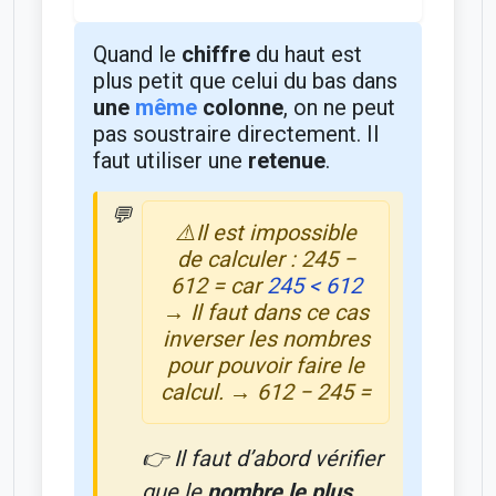
Quand le
chiffre
du haut est
plus petit que celui du bas dans
une
même
colonne
, on ne peut
pas soustraire directement. Il
faut utiliser une
retenue
.
⚠️Il est impossible
de calculer : 245 −
612 = car
245 < 612
→ Il faut dans ce cas
inverser les nombres
pour pouvoir faire le
calcul. → 612 − 245 =
👉 Il faut d’abord vérifier
que le
nombre le plus