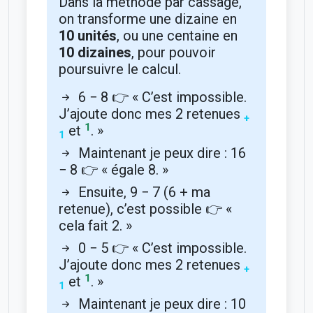
Dans la méthode par cassage,
on transforme une dizaine en
10 unités
, ou une centaine en
10 dizaines
, pour pouvoir
poursuivre le calcul.
6 − 8 👉 « C’est impossible.
J’ajoute donc mes 2 retenues
+
1
et
. »
1
Maintenant je peux dire : 16
− 8 👉 « égale 8. »
Ensuite, 9 − 7 (6 + ma
retenue), c’est possible 👉 «
cela fait 2. »
0 − 5 👉 « C’est impossible.
J’ajoute donc mes 2 retenues
+
1
et
. »
1
Maintenant je peux dire : 10