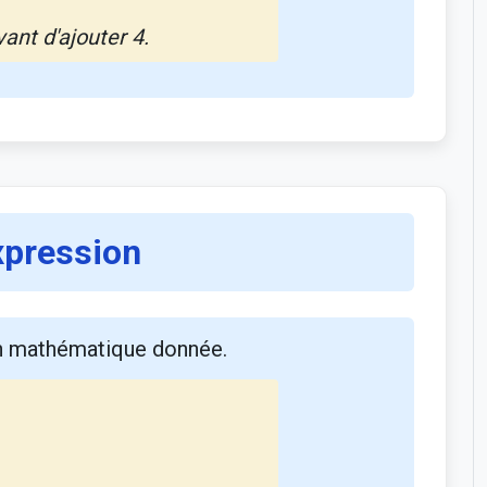
ant d'ajouter 4.
xpression
on mathématique donnée.