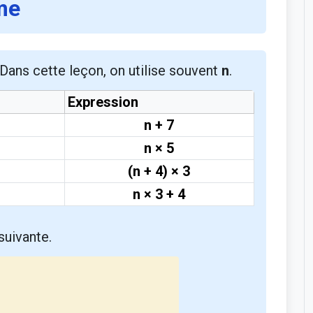
me
Dans cette leçon, on utilise souvent
n
.
Expression
n + 7
n × 5
(n + 4) × 3
n × 3 + 4
suivante.