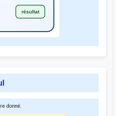
ul
bre donné.