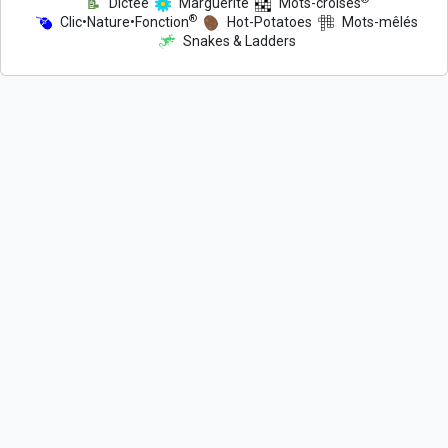
Dictée
Marguerite
Mots-croisés
®
Clic•Nature•Fonction
Hot-Potatoes
Mots-mêlés
Snakes & Ladders