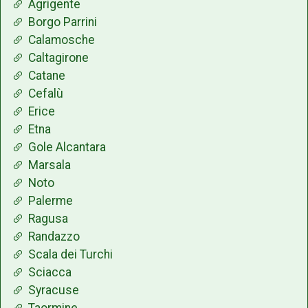
Agrigente
Borgo Parrini
Calamosche
Caltagirone
Catane
Cefalù
Erice
Etna
Gole Alcantara
Marsala
Noto
Palerme
Ragusa
Randazzo
Scala dei Turchi
Sciacca
Syracuse
Taormine