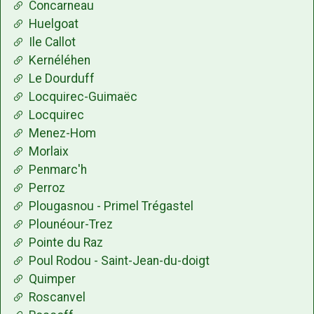
Concarneau
Huelgoat
Ile Callot
Kernéléhen
Le Dourduff
Locquirec-Guimaëc
Locquirec
Menez-Hom
Morlaix
Penmarc'h
Perroz
Plougasnou - Primel Trégastel
Plounéour-Trez
Pointe du Raz
Poul Rodou - Saint-Jean-du-doigt
Quimper
Roscanvel