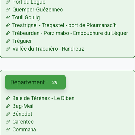
Port du Légué
Quemper-Guézennec
Toull Goulig
Trestrignel - Tregastel - port de Ploumanac'h
Trébeurden - Porz mabo - Embouchure du Léguer
Tréguier
Vallée du Traouïèro - Randreuz
Département :
29
Baie de Térénez - Le Diben
Beg-Meil
Bénodet
Carentec
Commana