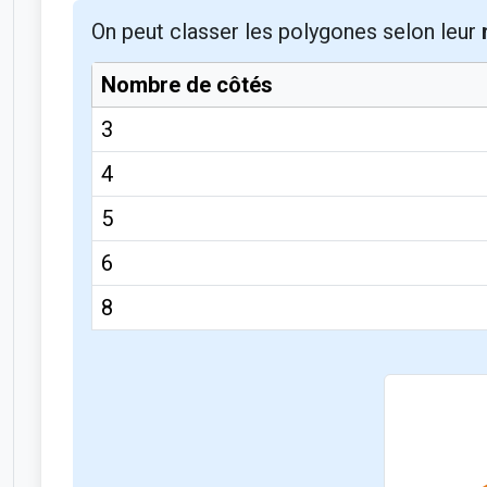
On peut classer les polygones selon leur
Nombre de côtés
3
4
5
6
8