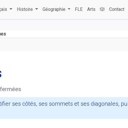
çais
Histoire
Géographie
FLE
Arts
🎲
Contact
nes
s
s fermées
ifier ses côtés, ses sommets et ses diagonales, pu