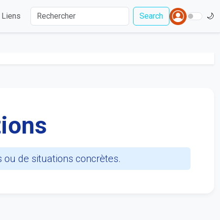
Liens
Search
🌙
tions
s ou de situations concrètes.