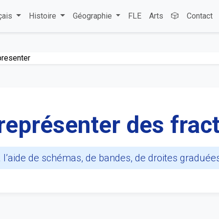
çais
Histoire
Géographie
FLE
Arts
🎲
Contact
presenter
t représenter des frac
s à l’aide de schémas, de bandes, de droites graduée