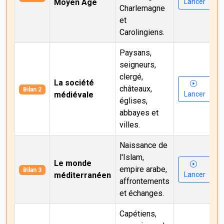
Moyen Âge
Lancer
Charlemagne
et
Carolingiens.
Paysans,
seigneurs,
clergé,
La société
châteaux,
Bilan 2
médiévale
Lancer
églises,
abbayes et
villes.
Naissance de
l'Islam,
Le monde
empire arabe,
Bilan 3
méditerranéen
Lancer
affrontements
et échanges.
Capétiens,