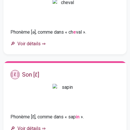
Phonème [ə], comme dans « ch
e
val ».
Voir détails
⇒
Son [ɛ̃]
[ɛ̃]
Phonème [ɛ̃], comme dans « sap
in
».
Voir détails
⇒