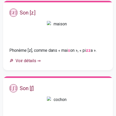
Son [z]
[z]
Phonème [z], comme dans « mai
s
on », « pi
zz
a ».
Voir détails
⇒
Son [ʃ]
[ʃ]