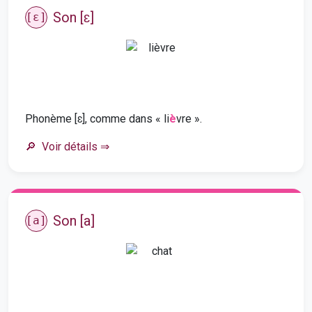
Son [ɛ]
[ɛ]
Phonème [ɛ], comme dans « li
è
vre ».
Voir détails
⇒
Son [a]
[a]