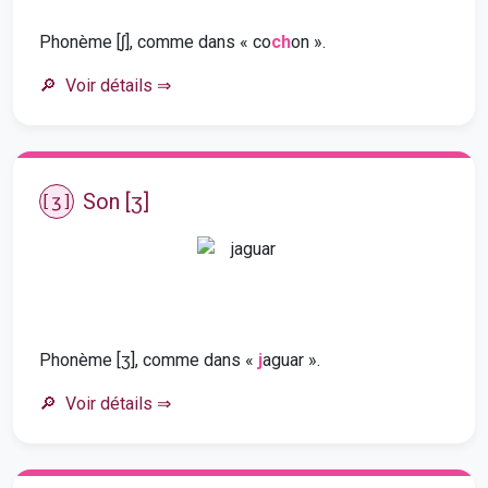
Phonème [ʃ], comme dans « co
ch
on ».
Voir détails
⇒
Son [ʒ]
[ʒ]
Phonème [ʒ], comme dans «
j
aguar ».
Voir détails
⇒