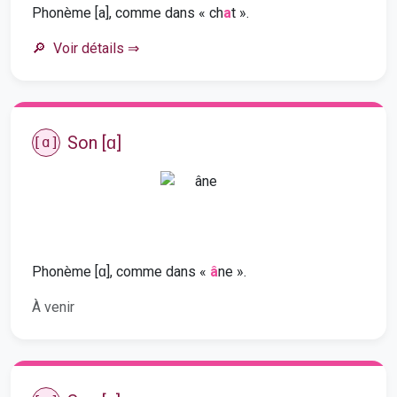
Phonème [a], comme dans « ch
a
t ».
Voir détails
⇒
Son [ɑ]
[ɑ]
Phonème [ɑ], comme dans «
â
ne ».
À venir