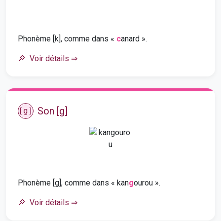
Phonème [k], comme dans «
c
anard ».
Voir détails
⇒
Son [g]
[g]
Phonème [g], comme dans « kan
g
ourou ».
Voir détails
⇒