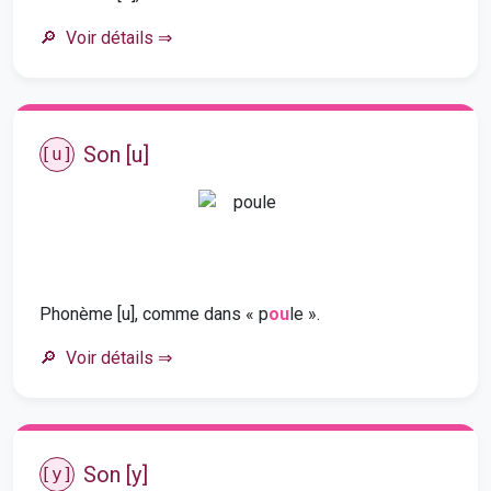
Voir détails
⇒
Son [u]
[u]
Phonème [u], comme dans « p
ou
le ».
Voir détails
⇒
Son [y]
[y]