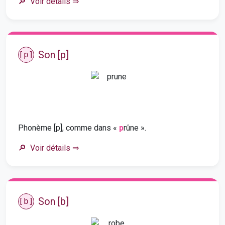
Voir détails
⇒
Son [p]
[p]
Phonème [p], comme dans «
p
rûne ».
Voir détails
⇒
Son [b]
[b]