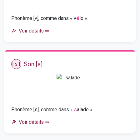
Phonème [v], comme dans « v
é
lo ».
Voir détails
⇒
Son [s]
[s]
Phonème [s], comme dans «
s
alade ».
Voir détails
⇒