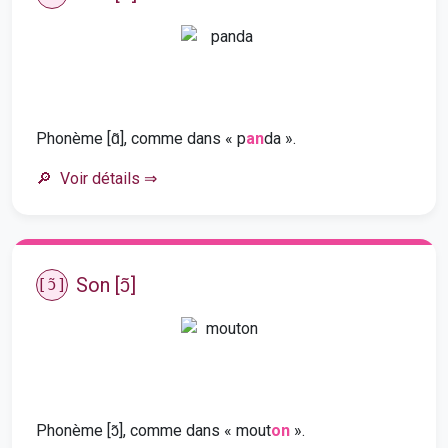
Phonème [ɑ̃], comme dans « p
an
da ».
Voir détails
⇒
Son [ɔ̃]
[ɔ̃]
Phonème [ɔ̃], comme dans « mout
on
».