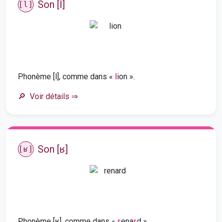
Son [l]
[l]
Phonème [l], comme dans «
l
ion ».
Voir détails
⇒
Son [ʁ]
[ʁ]
Phonème [ʁ], comme dans «
r
ena
r
d ».