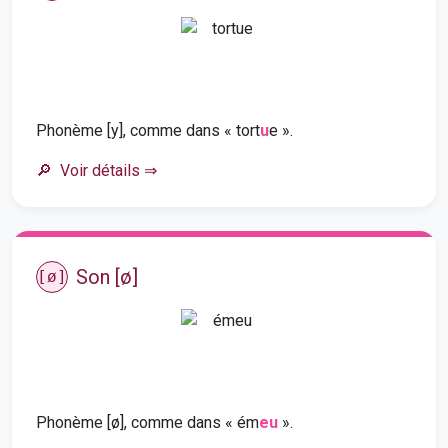
Phonème [y], comme dans « tort
u
e ».
Voir détails
⇒
Son [ø]
[ø]
Phonème [ø], comme dans « ém
eu
».