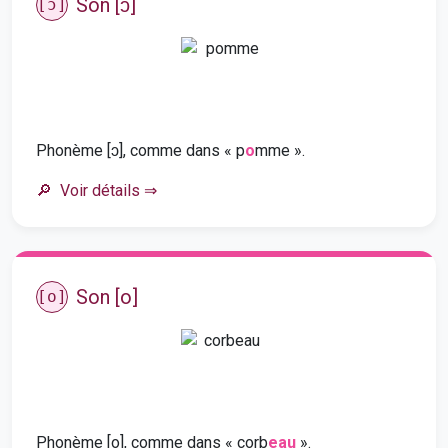
Son [ɔ]
[ɔ]
Phonème [ɔ], comme dans « p
o
mme ».
Voir détails
⇒
Son [o]
[o]
Phonème [o], comme dans « corb
eau
».