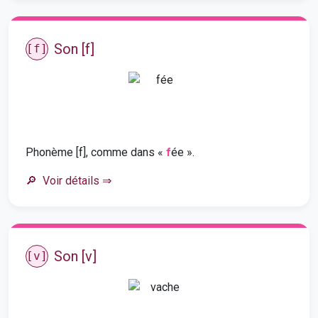
Son [f]
[f]
Phonème [f], comme dans «
f
ée ».
Voir détails
⇒
Son [v]
[v]