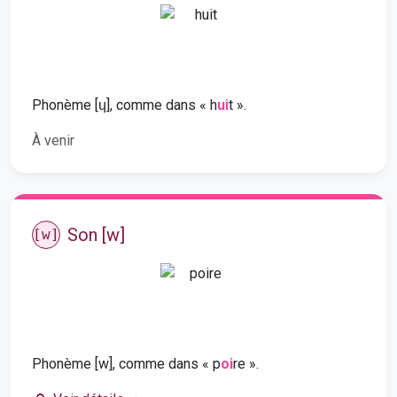
Phonème [ɥ], comme dans « h
ui
t ».
À venir
Son [w]
[w]
Phonème [w], comme dans « p
oi
re ».