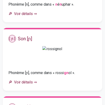
Phonème [n], comme dans «
n
é
n
uphar ».
Voir détails
⇒
Son [ɲ]
[ɲ]
Phonème [ɲ], comme dans « rossi
gn
ol ».
Voir détails
⇒