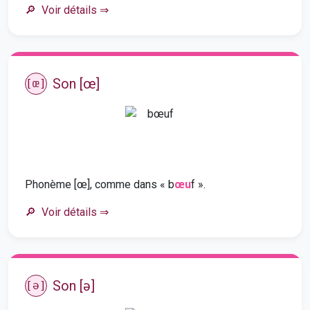
Voir détails
⇒
Son [œ]
[œ]
Phonème [œ], comme dans « b
œu
f ».
Voir détails
⇒
Son [ə]
[ə]