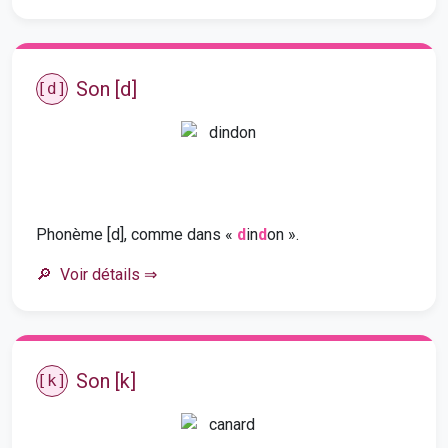
Son [d]
[d]
Phonème [d], comme dans «
d
in
d
on ».
Voir détails
⇒
Son [k]
[k]