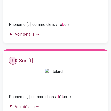
Phonème [b], comme dans « ro
b
e ».
Voir détails
⇒
Son [t]
[t]
Phonème [t], comme dans «
t
ê
t
ard ».
Voir détails
⇒