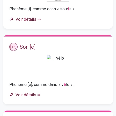
Phonème [i], comme dans « sour
i
s ».
Voir détails
⇒
Son [e]
[e]
Phonème [e], comme dans « v
é
lo ».
Voir détails
⇒