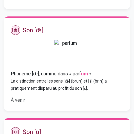
Son [œ̃]
[œ̃]
Phonème [œ̃], comme dans « parf
um
».
La distinction entre les sons [œ̃] (brun) et [ɛ̃] (brin) a
pratiquement disparu au profit du son [ɛ̃].
À venir
Son [ɑ̃]
[ɑ̃]