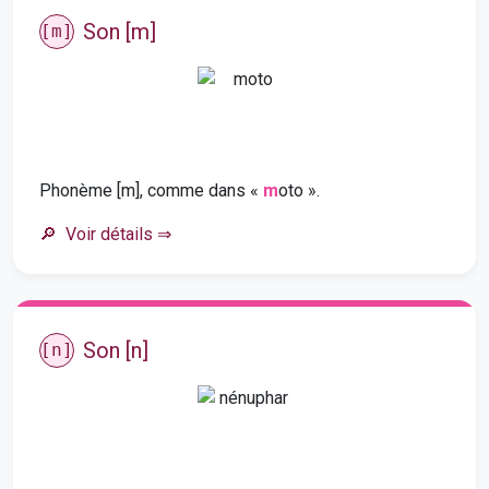
Son [m]
[m]
Phonème [m], comme dans «
m
oto ».
Voir détails
⇒
Son [n]
[n]