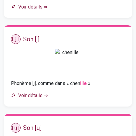
Voir détails
⇒
Son [j]
[j]
Phonème [j], comme dans « chen
ille
».
Voir détails
⇒
Son [ɥ]
[ɥ]