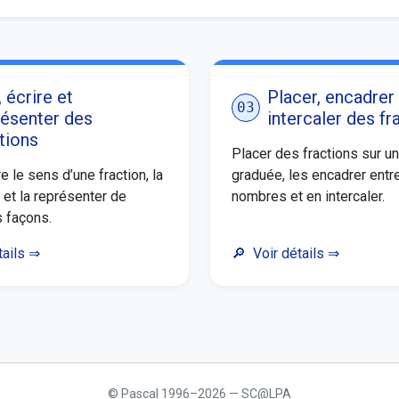
, écrire et
Placer, encadrer
03
résenter des
intercaler des fr
tions
Placer des fractions sur un
 le sens d’une fraction, la
graduée, les encadrer entr
re et la représenter de
nombres et en intercaler.
s façons.
tails
⇒
Voir détails
⇒
© Pascal 1996–2026 — SC@LPA