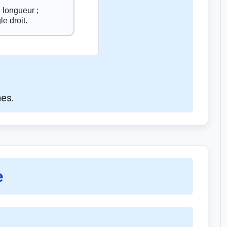
nes.
e