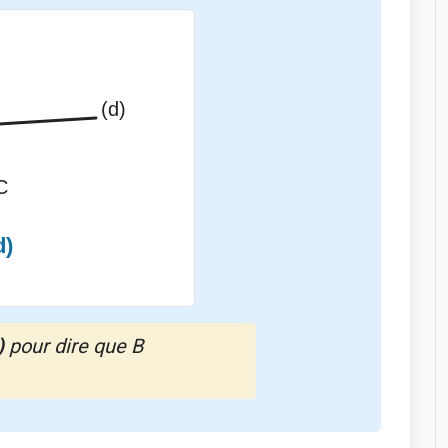
)
pour dire que B