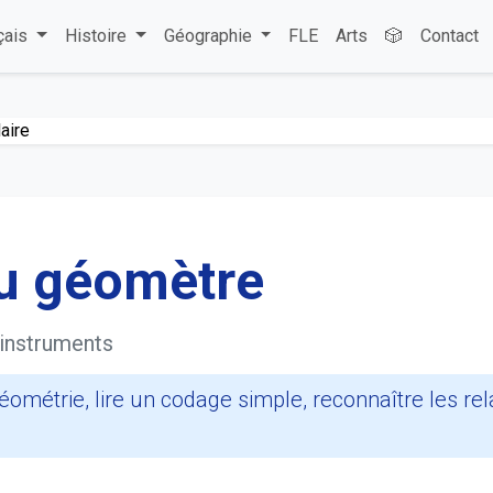
çais
Histoire
Géographie
FLE
Arts
🎲
Contact
aire
du géomètre
 instruments
ométrie, lire un codage simple, reconnaître les relat