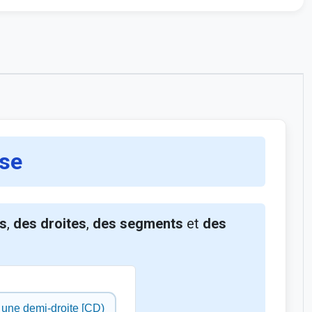
ase
ts
,
des droites
,
des segments
et
des