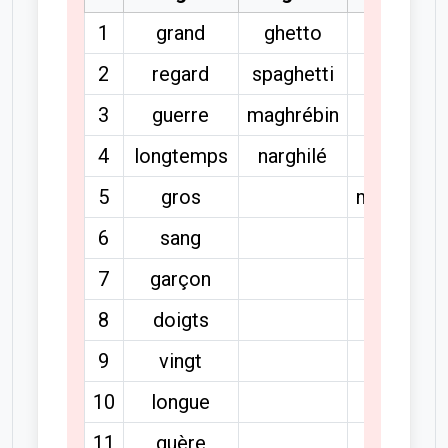
1
grand
ghetto
bintje
2
regard
spaghetti
fjord
3
guerre
maghrébin
jodler
4
longtemps
narghilé
juan
5
gros
marijuana
6
sang
navajo
7
garçon
8
doigts
9
vingt
10
longue
11
guère