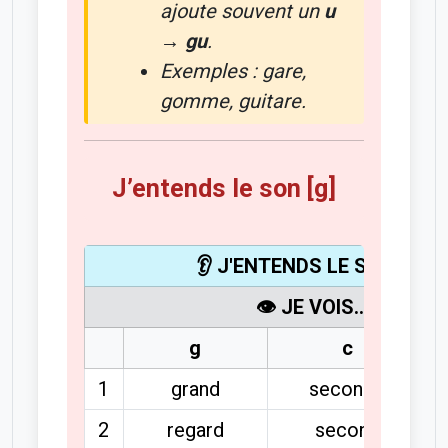
ajoute souvent un
u
→
gu
.
Exemples :
gare,
gomme, guitare
.
J’entends le son [g]
👂 J'ENTENDS LE SON [g]
👁️ JE VOIS...
g
c
1
grand
seconde
2
regard
second