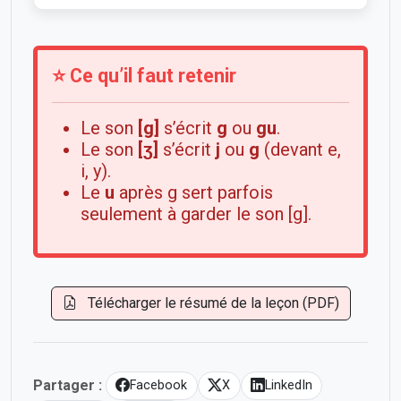
⭐ Ce qu’il faut retenir
Le son
[g]
s’écrit
g
ou
gu
.
Le son
[ʒ]
s’écrit
j
ou
g
(devant e,
i, y).
Le
u
après g sert parfois
seulement à garder le son [g].
Télécharger le résumé de la leçon (PDF)
Partager :
Facebook
X
LinkedIn