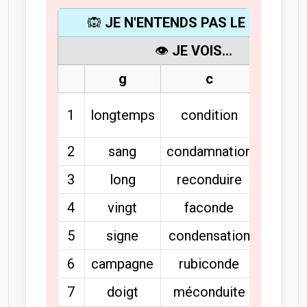
🙉
JE N'ENTENDS PAS LE SON [g]
👁️
JE VOIS...
g
c
gh
night
1
longtemps
condition
club
2
sang
condamnation
copyri
3
long
reconduire
high-t
4
vingt
faconde
5
signe
condensation
6
campagne
rubiconde
7
doigt
méconduite