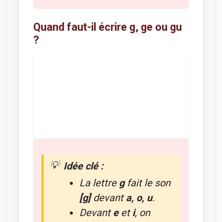
Quand faut-il écrire g, ge ou gu
?
Idée clé :
La lettre
g
fait le son
[g]
devant
a, o, u
.
Devant
e
et
i
, on