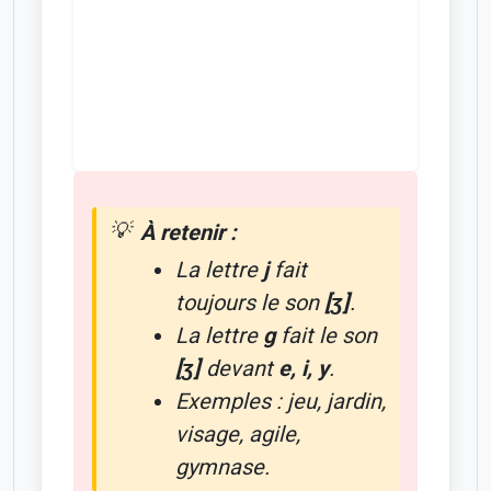
À retenir :
La lettre
j
fait
toujours le son
[ʒ]
.
La lettre
g
fait le son
[ʒ]
devant
e, i, y
.
Exemples :
jeu, jardin,
visage, agile,
gymnase
.