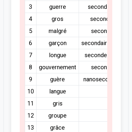
3
guerre
secondaire
4
gros
seconder
5
malgré
secondé
m
6
garçon
secondairement
7
longue
secondement
8
gouvernement
secondo
9
guère
nanosecondes
10
langue
11
gris
12
groupe
13
grâce