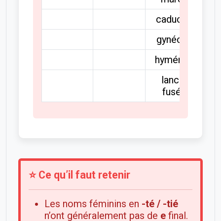
caducée
gynécée
hyménée
lance-
fusée
⭐ Ce qu’il faut retenir
Les noms féminins en
-té / -tié
n’ont généralement pas de
e
final.