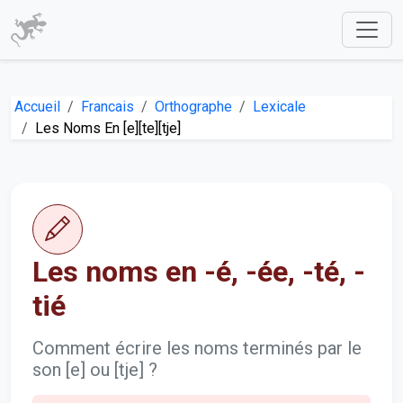
Accueil
Francais
Orthographe
Lexicale
Les Noms En [e][te][tje]
Les noms en -é, -ée, -té, -
tié
Comment écrire les noms terminés par le
son [e] ou [tje] ?