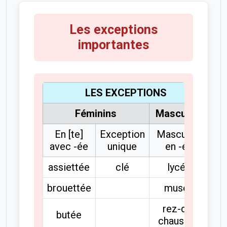
Les exceptions
importantes
LES EXCEPTIONS
Féminins
Masculins
En [te]
Exception
Masculins
avec -ée
unique
en -ée
assiettée
clé
lycée
brouettée
musée
rez-de-
butée
chaussée