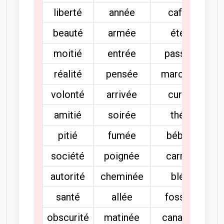
liberté
année
café
beauté
armée
été
moitié
entrée
passé
réalité
pensée
marché
volonté
arrivée
curé
amitié
soirée
thé
pitié
fumée
bébé
société
poignée
carré
autorité
cheminée
blé
santé
allée
fossé
obscurité
matinée
canapé