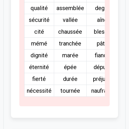
qualité
assemblée
degré
sécurité
vallée
aîné
cité
chaussée
blessé
mémé
tranchée
pâté
dignité
marée
fiancé
éternité
épée
député
fierté
durée
préjugé
nécessité
tournée
naufragé