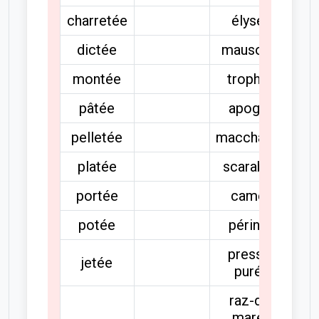
charretée
élysée
dictée
mausolée
montée
trophée
pâtée
apogée
pelletée
macchabée
platée
scarabée
portée
camée
potée
périnée
presse-
jetée
purée
raz-de-
marée