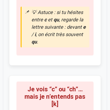
💡 Astuce : si tu hésites
entre
c
et
qu
, regarde la
lettre suivante : devant
e
/
i
, on écrit très souvent
qu
.
Je vois “c” ou “ch”…
mais je n’entends pas
[k]