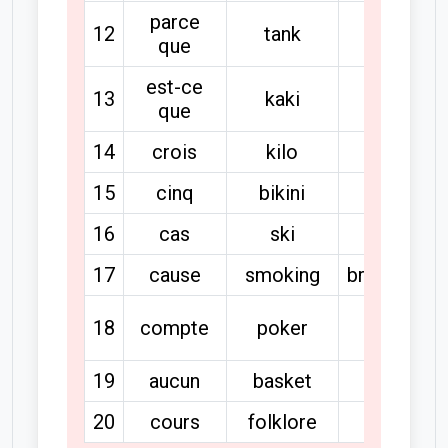
parce
12
tank
pourquoi
que
est-ce
13
kaki
quatre
que
14
crois
kilo
quel
15
cinq
bikini
quelqu'un
16
cas
ski
question
17
cause
smoking
brusqueme
18
compte
poker
lorsque
19
aucun
basket
pourquoi
20
cours
folklore
laquelle